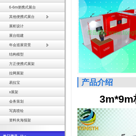
6-6m便携式展台
其他便携式展台
展柜设计
展台组建
年会巡展背景
结构模型
方正便携式展架
拉网展架
产品介绍
易拉宝
x展架
3m*9
会务策划
写真喷绘
资料夹海报架